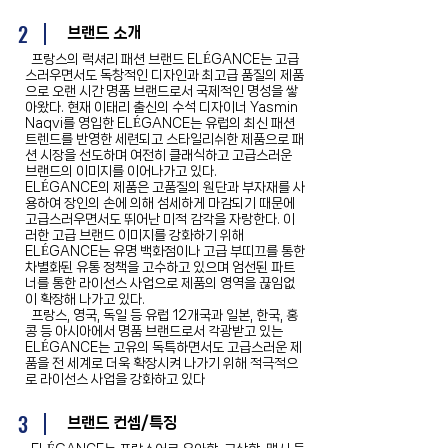
2
브랜드 소개
프랑스의 럭셔리 패션 브랜드 ELÉGANCE는 고급
스러우면서도 독창적인 디자인과 최고급 품질의 제품
으로 오랜 시간 명품 브랜드로서 국제적인 명성을 쌓
아왔다. 현재 이태리 출신의 수석 디자이너 Yasmin
Naqvi를 영입한 ELÉGANCE는 유럽의 최신 패션
트렌드를 반영한 세련되고 스타일리쉬한 제품으로 패
션 시장을 선도하며 여전히 클래식하고 고급스러운
브랜드의 이미지를 이어나가고 있다.
ELÉGANCE의 제품은 고품질의 원단과 부자재를 사
용하여 장인의 손에 의해 섬세하게 마감되기 때문에
고급스러우면서도 뛰어난 미적 감각을 자랑한다. 이
러한 고급 브랜드 이미지를 강화하기 위해
ELÉGANCE는 유명 백화점이나 고급 부띠끄를 통한
차별화된 유통 정책을 고수하고 있으며 엄선된 파트
너를 통한 라이선스 사업으로 제품의 영역을 끊임없
이 확장해 나가고 있다.
프랑스, 영국, 독일 등 유럽 12개국과 일본, 한국, 홍
콩 등 아시아에서 명품 브랜드로서 각광받고 있는
ELÉGANCE는 고유의 독특하면서도 고급스러운 제
품을 전 세계로 더욱 확장시켜 나가기 위해 적극적으
로 라이선스 사업을 강화하고 있다
3
브랜드 컨셉/특징