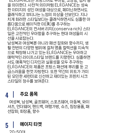
ELÉGANCE는 프랑스어로 우아함, 고상함, 맵시 등
을 의미한다. 사전적 의미처럼 ELÉGANCE는 성숙
한 이미지의 성인 여성을 대상으로, 페미닌하면서도
클래식하고 부티나는 느낌의 의상을 선보인다. 지나
치게 화려한 스타일보다는 클래식하면서도 심플한 아
름다움으로 베이직한 미(美)를 추구하는
ELÉGANCE의 컨서버 리치(conserva rich) 스타
일은 고전적인 우아함을 추구하는 현대 여성들의 시
선을 사로잡는다.
남성복과 여성복뿐 아니라 패션 잡화와 향수까지, 생
활 전반의 다양한 범위에 걸쳐 명품 컬렉션을 지속적
으로 확장해 나가고 있는 ELÉGANCE는 우아하고
매력적인 라이프스타일 브랜드를 지향한다. 심플하면
서도 매혹적인 디자인과 실용성을 모두 추구하는
ELÉGANCE의 제품은 프랑스 패션에 뿌리를 둔 고
급스러움을 한껏 자랑한다. 또한 약간의 위트가 가미
된 모던한 세련미로 신선하고 재미있는 프렌치 시크
스타일의 정수를 보여준다.
4
주요 품목
여성복, 남성복, 골프웨어, 스포츠웨어, 아동복, 와이
셔츠, 언더웨어, 핸드백, 여행가방, 슈즈, 침장용품, 패
션잡화, 화장품, 향수
5
에이지 타겟
20-50대