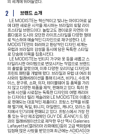
의 세계에 뛰어들었다.
2
브랜드 소개
LE MODISTE는 혁신적이고 빛나는 아이디어로 삶
에 대한 새로운 시각을 제시하는 브라질의 토탈 라이
프스타일 브랜드이다. 놀랍고도 경이로운 자연의 아
름다움과 도시의 모던한 라이프스타일을 다양한 형태
로 믹스하여 예술적인 디자인으로 재구성한다. LE
MODISTE만의 화려하고 환상적인 디자인 세계는
유럽과 브라질의 감성을 동시에 담은 독특한 스타일
로 단숨에 이목을 집중시킨다.
LE MODISTE는 빈티지 가구와 옷 등을 새롭고 스
타일리시한 아이템으로 변모시키는 작업으로 브랜드
의 출발을 알렸으며, 이후 다양한 오리지널 디자인과
프린트 패턴을 개발해 왔다. 브라질과 유럽 내 여러 회
사와의 컬래버레이션을 통해 티셔츠, 비키니, 수트케
이스, 문구류, 소파, 의자, 테이블웨어 등 품목을 가리
지 않고 다양한 제품을 제작, 판매하고 있다. 특히 한
눈에 시선을 사로잡는 독특한 디자인의 여행 캐리어
는 디자이너 릴리 케슬러와 LE MODISTE의 이름으
로 판매되는 대표적인 제품이다. 프랑스 전역을 비롯
해 벨기에, 독일, 튀니지, 아일랜드, 캐나다, 모리스 등
지에서 인기리에 판매되고 있다. 프랑스에서 가장 전
통 있는 우산 제조업체인 GUY DE JEAN(기 드 쟝)
과의 컬래버레이션으로 제작한 우산 역시 Galeries
Lafayette(갤러리아 라파예트)등의 고급 백화점에
입점해 많은 사랑을 받았으며 최근에는 ADIDAS(아