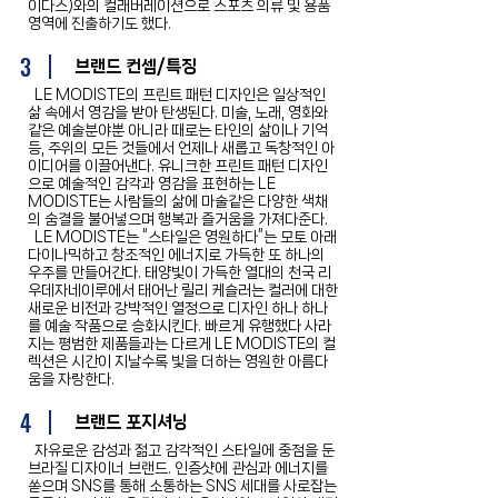
이다스)와의 컬래버레이션으로 스포츠 의류 및 용품
영역에 진출하기도 했다.
3
브랜드 컨셉/특징
LE MODISTE의 프린트 패턴 디자인은 일상적인
삶 속에서 영감을 받아 탄생된다. 미술, 노래, 영화와
같은 예술분야뿐 아니라 때로는 타인의 삶이나 기억
등, 주위의 모든 것들에서 언제나 새롭고 독창적인 아
이디어를 이끌어낸다. 유니크한 프린트 패턴 디자인
으로 예술적인 감각과 영감을 표현하는 LE
MODISTE는 사람들의 삶에 마술같은 다양한 색채
의 숨결을 불어넣으며 행복과 즐거움을 가져다준다.
LE MODISTE는 “스타일은 영원하다”는 모토 아래
다이나믹하고 창조적인 에너지로 가득한 또 하나의
우주를 만들어간다. 태양빛이 가득한 열대의 천국 리
우데자네이루에서 태어난 릴리 케슬러는 컬러에 대한
새로운 비전과 강박적인 열정으로 디자인 하나 하나
를 예술 작품으로 승화시킨다. 빠르게 유행했다 사라
지는 평범한 제품들과는 다르게 LE MODISTE의 컬
렉션은 시간이 지날수록 빛을 더하는 영원한 아름다
움을 자랑한다.
4
브랜드 포지셔닝
자유로운 감성과 젊고 감각적인 스타일에 중점을 둔
브라질 디자이너 브랜드. 인증샷에 관심과 에너지를
쏟으며 SNS를 통해 소통하는 SNS 세대를 사로잡는