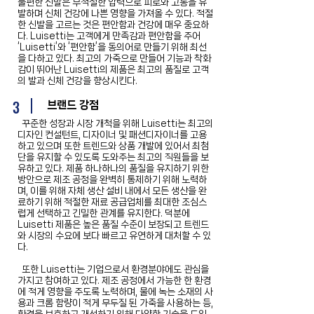
불편한 신발은 부적절한 압력으로 피로와 고통을 유
발하며 신체 건강에 나쁜 영향을 가져올 수 있다. 적절
한 신발을 고르는 것은 편안함과 건강에 매우 중요하
다. Luisetti는 고객에게 만족감과 편안함을 주어
‘Luisetti’와 ‘편안함’을 동의어로 만들기 위해 최선
을 다하고 있다. 최고의 가죽으로 만들어 기능과 착화
감이 뛰어난 Luisetti의 제품은 최고의 품질로 고객
의 발과 신체 건강을 향상시킨다.
3
​브랜드 강점
꾸준한 성장과 시장 개척을 위해 Luisetti는 최고의
디자인 컨설턴트, 디자이너 및 패션디자이너를 고용
하고 있으며 또한 트렌드와 상품 개발에 있어서 최첨
단을 유지할 수 있도록 도와주는 최고의 직원들을 보
유하고 있다. 제품 하나하나의 품질을 유지하기 위한
방안으로 제조 공정을 완벽히 통제하기 위해 노력하
며, 이를 위해 자체 생산 설비 내에서 모든 생산을 완
료하기 위해 적절한 재료 공급업체를 최대한 조심스
럽게 선택하고 긴밀한 관계를 유지한다. 덕분에
Luisetti 제품은 높은 품질 수준이 보장되고 트렌드
와 시장의 수요에 보다 빠르고 유연하게 대처할 수 있
다.
또한 Luisetti는 기업으로서 환경분야에도 관심을
가지고 참여하고 있다. 제조 공정에서 가능한 한 환경
에 적게 영향을 주도록 노력하며, 물에 녹는 소재의 사
용과 크롬 함량이 적게 무두질 된 가죽을 사용하는 등,